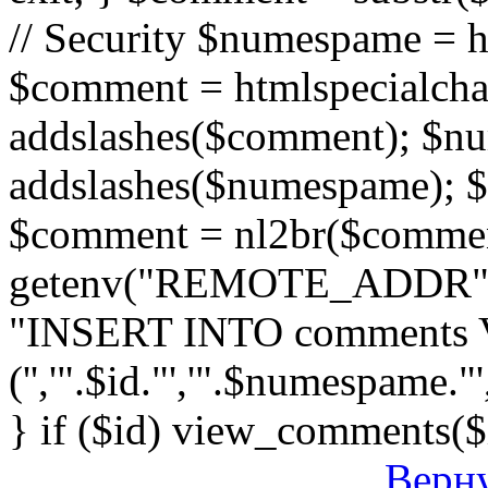
// Security $numespame = 
$comment = htmlspecialch
addslashes($comment); $n
addslashes($numespame); $e
$comment = nl2br($comment)
getenv("REMOTE_ADDR"); 
"INSERT INTO comments
('','".$id."','".$numespame."'
} if ($id) view_comments($
Верну