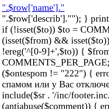
".$row['name']."
".$row['describ'].""); } prin
if (!isset($to)) $to = C
(isset($from) && isset($to)) 
!ereg('^[0-9]+',$to)) { $fro
COMMENTS_PER_PAGE; } }
($ontespom != "222") { er
спамом или у Вас отключен 
include($sr . '/inc/footer.inc.
(antiabuse($comment)) { e