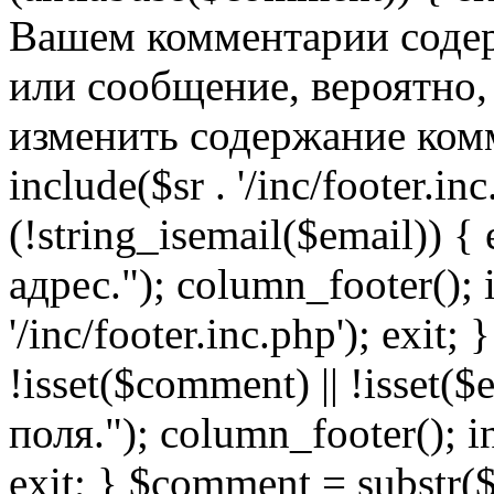
Вашем комментарии содер
или сообщение, вероятно,
изменить содержание комм
include($sr . '/inc/footer.inc.
(!string_isemail($email)) 
адрес."); column_footer(); i
'/inc/footer.inc.php'); exit; 
!isset($comment) || !isset(
поля."); column_footer(); inc
exit; } $comment = subs