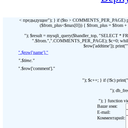
< предыдущие"); } if ($to > COMMENTS_PER_PAGE) pr
($from_plus<$max[0])) { $from_plus = $fr
"); $result = mysqli_query($handler_top, "SELECT 
".$from.",".COMMENTS_PER_PAGE); $c=0; while($ro
$row['addtime']); print("")
".$row['name']."
".$time."
".$row['comment']."
"); $c++; } if (!$c) pri
"); db_fre
"); } function 
Ваше имя:
E-mail:
Комментарий: