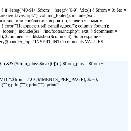
if (!ereg('^[0-9]+',$from) || !ereg('^[0-9]+',$to)) { $from = 0; $to =
 Javascript."); column_footer(); include($sr .
я лексика или сообщение, вероятно, является спамом.
)) { error("Некорректный e-mail адрес."); column_footer();
_footer(); include($sr . '/inc/footer.inc.php'); exit; } $comment =
t); $comment = addslashes($comment); $numespame =
_query($handler_top, "INSERT INTO comments VALUES
 && ($from_plus<$max[0])) { $from_plus = $from +
C LIMIT ".$from.",".COMMENTS_PER_PAGE); $c=0;
"); print(""); print(""); print("