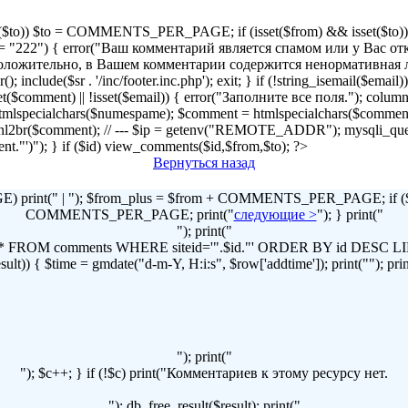
!isset($to)) $to = COMMENTS_PER_PAGE; if (isset($from) && isset($to)) { 
2") { error("Ваш комментарий является спамом или у Вас отключен
r("Предположительно, в Вашем комментарии содержится ненормативна
lude($sr . '/inc/footer.inc.php'); exit; } if (!string_isemail($email
!isset($comment) || !isset($email)) { error("Заполните все поля."); column
lspecialchars($numespame); $comment = htmlspecialchars($commen
t = nl2br($comment); // --- $ip = getenv("REMOTE_ADDR"); mysqli
omment."')"); } if ($id) view_comments($id,$from,$to); ?>
Вернуться назад
print(" | "); $from_plus = $from + COMMENTS_PER_PAGE; if ($to
COMMENTS_PER_PAGE; print("
следующие >
"); } print("
"); print("
LECT * FROM comments WHERE siteid='".$id."' ORDER BY id DES
t)) { $time = gmdate("d-m-Y, H:i:s", $row['addtime']); print(""); print("
"); print("
"); $c++; } if (!$c) print("Комментариев к этому ресурсу нет.
"); db_free_result($result); print("