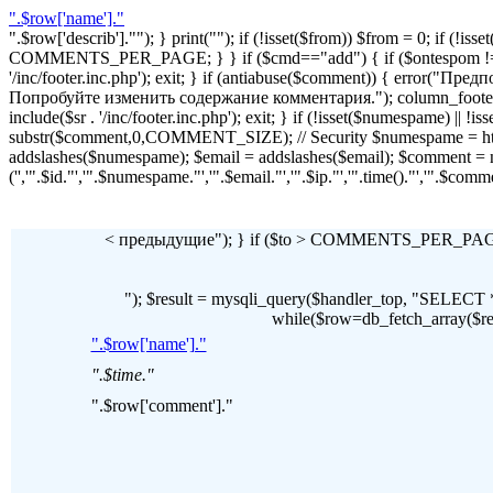
".$row['name']."
".$row['describ'].""); } print(""); if (!isset($from)) $from = 0; if (
COMMENTS_PER_PAGE; } } if ($cmd=="add") { if ($ontespom != "22
'/inc/footer.inc.php'); exit; } if (antiabuse($comment)) { erro
Попробуйте изменить содержание комментария."); column_footer(); inc
include($sr . '/inc/footer.inc.php'); exit; } if (!isset($numespame) || 
substr($comment,0,COMMENT_SIZE); // Security $numespame = htm
addslashes($numespame); $email = addslashes($email); $commen
('','".$id."','".$numespame."','".$email."','".$ip."','".time()."','".$c
< предыдущие"); } if ($to > COMMENTS_PER_PAGE) 
"); $result = mysqli_query($handler_top, "SE
while($row=db_fetch_array($resul
".$row['name']."
".$time."
".$row['comment']."