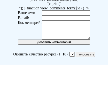
"); print("
"); } function view_comments_form($id) { ?>
Ваше имя:
E-mail:
Комментарий:
Оценить качество ресурса (1..10):