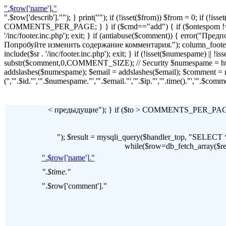
".$row['name']."
".$row['describ'].""); } print(""); if (!isset($from)) $from = 0; if (
COMMENTS_PER_PAGE; } } if ($cmd=="add") { if ($ontespom != "22
'/inc/footer.inc.php'); exit; } if (antiabuse($comment)) { erro
Попробуйте изменить содержание комментария."); column_footer(); inc
include($sr . '/inc/footer.inc.php'); exit; } if (!isset($numespame) || 
substr($comment,0,COMMENT_SIZE); // Security $numespame = htm
addslashes($numespame); $email = addslashes($email); $commen
('','".$id."','".$numespame."','".$email."','".$ip."','".time()."','".$c
< предыдущие"); } if ($to > COMMENTS_PER_PAGE) 
"); $result = mysqli_query($handler_top, "SE
while($row=db_fetch_array($resul
".$row['name']."
".$time."
".$row['comment']."