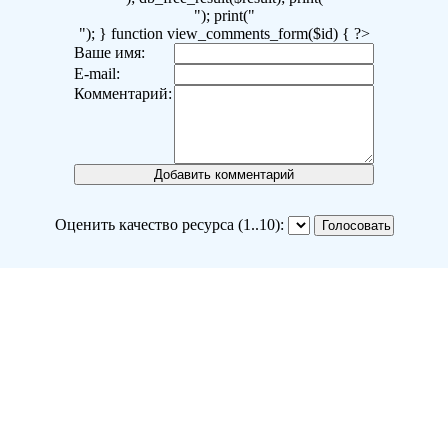
"); print("
"); } function view_comments_form($id) { ?>
Ваше имя:
E-mail:
Комментарий:
Оценить качество ресурса (1..10):