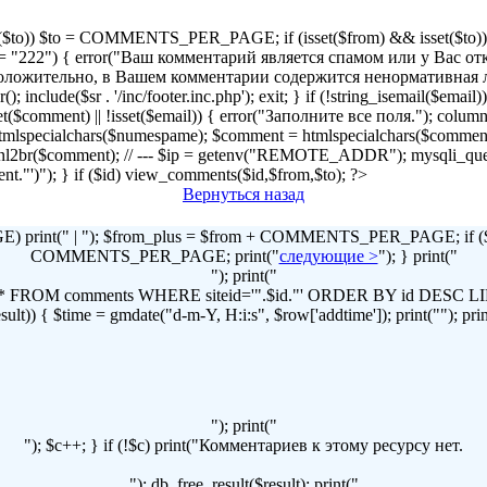
!isset($to)) $to = COMMENTS_PER_PAGE; if (isset($from) && isset($to)) { 
2") { error("Ваш комментарий является спамом или у Вас отключен
r("Предположительно, в Вашем комментарии содержится ненормативна
lude($sr . '/inc/footer.inc.php'); exit; } if (!string_isemail($email
!isset($comment) || !isset($email)) { error("Заполните все поля."); column
lspecialchars($numespame); $comment = htmlspecialchars($commen
t = nl2br($comment); // --- $ip = getenv("REMOTE_ADDR"); mysqli
omment."')"); } if ($id) view_comments($id,$from,$to); ?>
Вернуться назад
print(" | "); $from_plus = $from + COMMENTS_PER_PAGE; if ($to
COMMENTS_PER_PAGE; print("
следующие >
"); } print("
"); print("
LECT * FROM comments WHERE siteid='".$id."' ORDER BY id DES
t)) { $time = gmdate("d-m-Y, H:i:s", $row['addtime']); print(""); print("
"); print("
"); $c++; } if (!$c) print("Комментариев к этому ресурсу нет.
"); db_free_result($result); print("