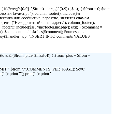
if (!ereg('^[0-9]+',$from) || !ereg('^[0-9]+',$to)) { $from = 0; $to =
 Javascript."); column_footer(); include($sr .
я лексика или сообщение, вероятно, является спамом.
)) { error("Некорректный e-mail адрес."); column_footer();
_footer(); include($sr . '/inc/footer.inc.php'); exit; } $comment =
t); $comment = addslashes($comment); $numespame =
_query($handler_top, "INSERT INTO comments VALUES
 && ($from_plus<$max[0])) { $from_plus = $from +
C LIMIT ".$from.",".COMMENTS_PER_PAGE); $c=0;
"); print(""); print(""); print("