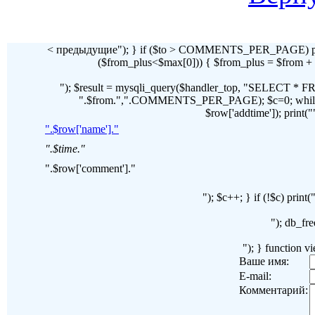
< предыдущие"); } if ($to > COMMENTS_PER_PAGE) pr
($from_plus<$max[0])) { $from_plus = $fr
"); $result = mysqli_query($handler_top, "SELECT 
".$from.",".COMMENTS_PER_PAGE); $c=0; while($ro
$row['addtime']); print("")
".$row['name']."
".$time."
".$row['comment']."
"); $c++; } if (!$c) pri
"); db_fre
"); } function 
Ваше имя:
E-mail:
Комментарий: