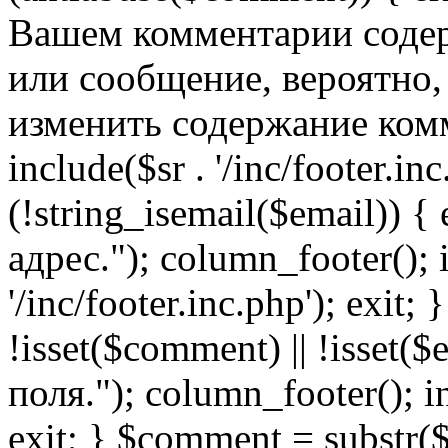
Вашем комментарии содер
или сообщение, вероятно,
изменить содержание комм
include($sr . '/inc/footer.inc.
(!string_isemail($email)) 
адрес."); column_footer(); i
'/inc/footer.inc.php'); exit; 
!isset($comment) || !isset(
поля."); column_footer(); inc
exit; } $comment = subs