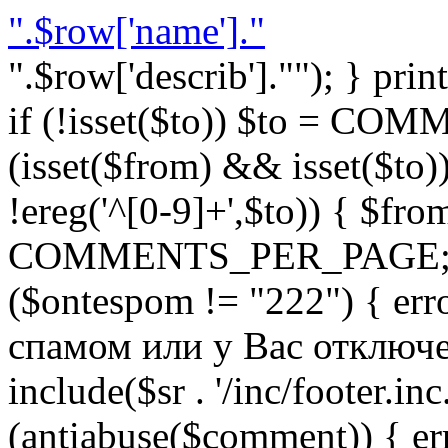
".$row['name']."
".$row['describ'].""); } prin
if (!isset($to)) $to = C
(isset($from) && isset($to)) 
!ereg('^[0-9]+',$to)) { $fro
COMMENTS_PER_PAGE; } }
($ontespom != "222") { er
спамом или у Вас отключен 
include($sr . '/inc/footer.inc.
(antiabuse($comment)) { e