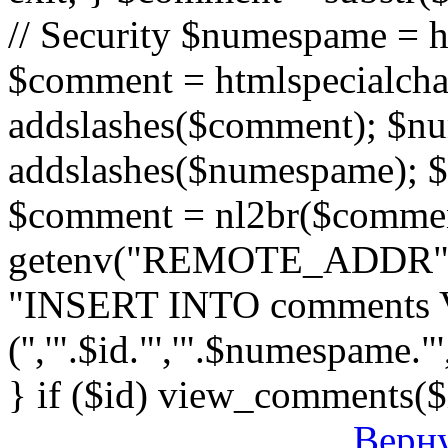
// Security $numespame = 
$comment = htmlspecialch
addslashes($comment); $n
addslashes($numespame); $e
$comment = nl2br($comment)
getenv("REMOTE_ADDR"); 
"INSERT INTO comments
('','".$id."','".$numespame."'
} if ($id) view_comments($
Верну