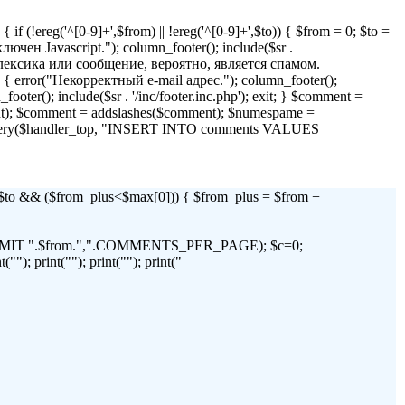
if (!ereg('^[0-9]+',$from) || !ereg('^[0-9]+',$to)) { $from = 0; $to =
 Javascript."); column_footer(); include($sr .
я лексика или сообщение, вероятно, является спамом.
)) { error("Некорректный e-mail адрес."); column_footer();
_footer(); include($sr . '/inc/footer.inc.php'); exit; } $comment =
t); $comment = addslashes($comment); $numespame =
_query($handler_top, "INSERT INTO comments VALUES
 && ($from_plus<$max[0])) { $from_plus = $from +
C LIMIT ".$from.",".COMMENTS_PER_PAGE); $c=0;
"); print(""); print(""); print("