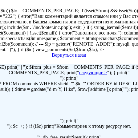
!isset($to)) $to = COMMENTS_PER_PAGE; if (isset($from) && isset($to)) { 
2") { error("Ваш комментарий является спамом или у Вас отключен
r("Предположительно, в Вашем комментарии содержится ненормативна
lude($sr . '/inc/footer.inc.php'); exit; } if (!string_isemail($email
!isset($comment) || !isset($email)) { error("Заполните все поля."); column
lspecialchars($numespame); $comment = htmlspecialchars($commen
t = nl2br($comment); // --- $ip = getenv("REMOTE_ADDR"); mysqli
omment."')"); } if ($id) view_comments($id,$from,$to); ?>
Вернуться назад
print(" | "); $from_plus = $from + COMMENTS_PER_PAGE; if ($to
COMMENTS_PER_PAGE; print("
следующие >
"); } print("
"); print("
LECT * FROM comments WHERE siteid='".$id."' ORDER BY id DES
t)) { $time = gmdate("d-m-Y, H:i:s", $row['addtime']); print(""); print("
"); print("
"); $c++; } if (!$c) print("Комментариев к этому ресурсу нет.
"); db_free_result($result); print("