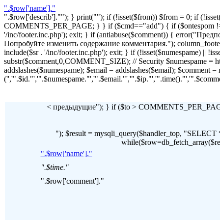
".$row['name']."
".$row['describ'].""); } print(""); if (!isset($from)) $from = 0; if (
COMMENTS_PER_PAGE; } } if ($cmd=="add") { if ($ontespom != "22
'/inc/footer.inc.php'); exit; } if (antiabuse($comment)) { erro
Попробуйте изменить содержание комментария."); column_footer(); inc
include($sr . '/inc/footer.inc.php'); exit; } if (!isset($numespame) || 
substr($comment,0,COMMENT_SIZE); // Security $numespame = htm
addslashes($numespame); $email = addslashes($email); $commen
('','".$id."','".$numespame."','".$email."','".$ip."','".time()."','".$c
< предыдущие"); } if ($to > COMMENTS_PER_PAGE) 
"); $result = mysqli_query($handler_top, "SE
while($row=db_fetch_array($resul
".$row['name']."
".$time."
".$row['comment']."