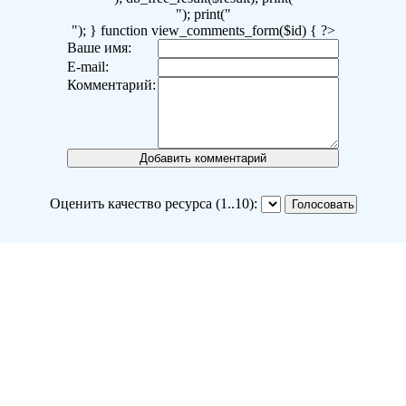
"); print("
"); } function view_comments_form($id) { ?>
Ваше имя:
E-mail:
Комментарий:
Оценить качество ресурса (1..10):