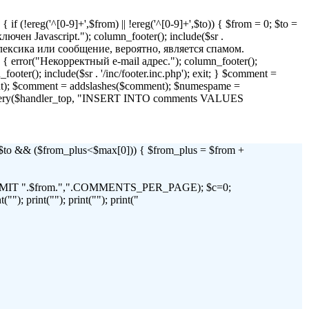
if (!ereg('^[0-9]+',$from) || !ereg('^[0-9]+',$to)) { $from = 0; $to =
 Javascript."); column_footer(); include($sr .
я лексика или сообщение, вероятно, является спамом.
)) { error("Некорректный e-mail адрес."); column_footer();
_footer(); include($sr . '/inc/footer.inc.php'); exit; } $comment =
t); $comment = addslashes($comment); $numespame =
_query($handler_top, "INSERT INTO comments VALUES
 && ($from_plus<$max[0])) { $from_plus = $from +
C LIMIT ".$from.",".COMMENTS_PER_PAGE); $c=0;
"); print(""); print(""); print("