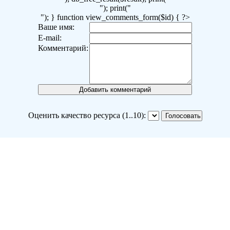
"); print("
"); } function view_comments_form($id) { ?>
Ваше имя:
E-mail:
Комментарий:
Оценить качество ресурса (1..10):