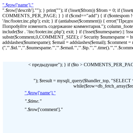
".$row['name']."
".$row['describ'].""); } print(""); if (!isset($from)) $from = 0; if (
COMMENTS_PER_PAGE; } } if ($cmd=="add") { if ($ontespom != "22
'/inc/footer.inc.php'); exit; } if (antiabuse($comment)) { erro
Попробуйте изменить содержание комментария."); column_footer(); inc
include($sr . '/inc/footer.inc.php'); exit; } if (!isset($numespame) || 
substr($comment,0,COMMENT_SIZE); // Security $numespame = htm
addslashes($numespame); $email = addslashes($email); $commen
('','".$id."','".$numespame."','".$email."','".$ip."','".time()."','".$c
< предыдущие"); } if ($to > COMMENTS_PER_PAGE) 
"); $result = mysqli_query($handler_top, "SE
while($row=db_fetch_array($resul
".$row['name']."
".$time."
".$row['comment']."