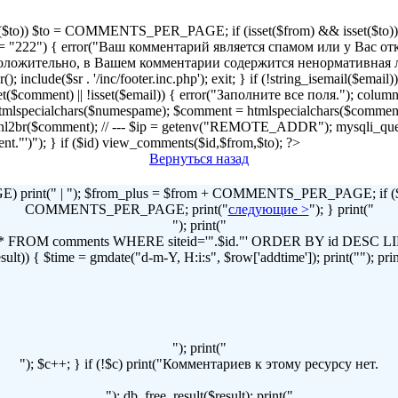
!isset($to)) $to = COMMENTS_PER_PAGE; if (isset($from) && isset($to)) { 
2") { error("Ваш комментарий является спамом или у Вас отключен
r("Предположительно, в Вашем комментарии содержится ненормативна
lude($sr . '/inc/footer.inc.php'); exit; } if (!string_isemail($email
!isset($comment) || !isset($email)) { error("Заполните все поля."); column
lspecialchars($numespame); $comment = htmlspecialchars($commen
t = nl2br($comment); // --- $ip = getenv("REMOTE_ADDR"); mysqli
omment."')"); } if ($id) view_comments($id,$from,$to); ?>
Вернуться назад
print(" | "); $from_plus = $from + COMMENTS_PER_PAGE; if ($to
COMMENTS_PER_PAGE; print("
следующие >
"); } print("
"); print("
LECT * FROM comments WHERE siteid='".$id."' ORDER BY id DES
t)) { $time = gmdate("d-m-Y, H:i:s", $row['addtime']); print(""); print("
"); print("
"); $c++; } if (!$c) print("Комментариев к этому ресурсу нет.
"); db_free_result($result); print("