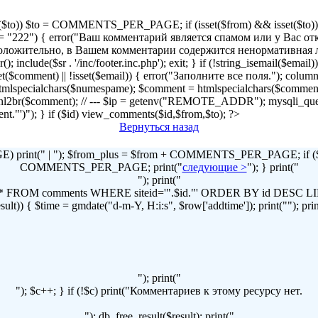
!isset($to)) $to = COMMENTS_PER_PAGE; if (isset($from) && isset($to)) { 
2") { error("Ваш комментарий является спамом или у Вас отключен
r("Предположительно, в Вашем комментарии содержится ненормативна
lude($sr . '/inc/footer.inc.php'); exit; } if (!string_isemail($email
!isset($comment) || !isset($email)) { error("Заполните все поля."); column
lspecialchars($numespame); $comment = htmlspecialchars($commen
t = nl2br($comment); // --- $ip = getenv("REMOTE_ADDR"); mysqli
omment."')"); } if ($id) view_comments($id,$from,$to); ?>
Вернуться назад
print(" | "); $from_plus = $from + COMMENTS_PER_PAGE; if ($to
COMMENTS_PER_PAGE; print("
следующие >
"); } print("
"); print("
LECT * FROM comments WHERE siteid='".$id."' ORDER BY id DES
t)) { $time = gmdate("d-m-Y, H:i:s", $row['addtime']); print(""); print("
"); print("
"); $c++; } if (!$c) print("Комментариев к этому ресурсу нет.
"); db_free_result($result); print("