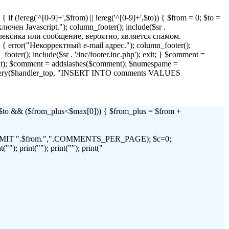
if (!ereg('^[0-9]+',$from) || !ereg('^[0-9]+',$to)) { $from = 0; $to =
 Javascript."); column_footer(); include($sr .
я лексика или сообщение, вероятно, является спамом.
)) { error("Некорректный e-mail адрес."); column_footer();
_footer(); include($sr . '/inc/footer.inc.php'); exit; } $comment =
t); $comment = addslashes($comment); $numespame =
_query($handler_top, "INSERT INTO comments VALUES
 && ($from_plus<$max[0])) { $from_plus = $from +
C LIMIT ".$from.",".COMMENTS_PER_PAGE); $c=0;
"); print(""); print(""); print("