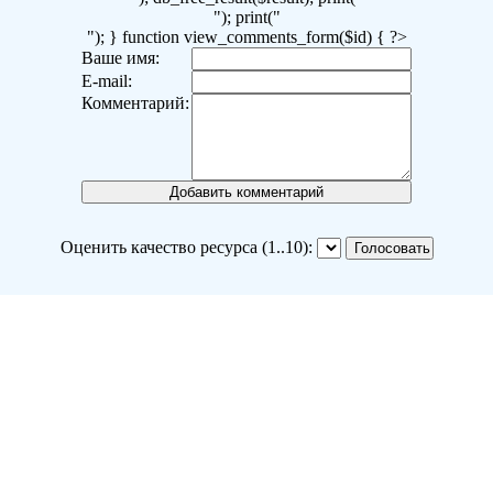
"); print("
"); } function view_comments_form($id) { ?>
Ваше имя:
E-mail:
Комментарий:
Оценить качество ресурса (1..10):