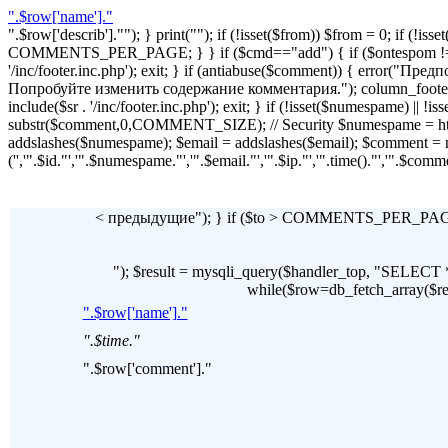
".$row['name']."
".$row['describ'].""); } print(""); if (!isset($from)) $from = 0; if (
COMMENTS_PER_PAGE; } } if ($cmd=="add") { if ($ontespom != "22
'/inc/footer.inc.php'); exit; } if (antiabuse($comment)) { erro
Попробуйте изменить содержание комментария."); column_footer(); inc
include($sr . '/inc/footer.inc.php'); exit; } if (!isset($numespame) || 
substr($comment,0,COMMENT_SIZE); // Security $numespame = htm
addslashes($numespame); $email = addslashes($email); $commen
('','".$id."','".$numespame."','".$email."','".$ip."','".time()."','".$c
< предыдущие"); } if ($to > COMMENTS_PER_PAGE) 
"); $result = mysqli_query($handler_top, "SE
while($row=db_fetch_array($resul
".$row['name']."
".$time."
".$row['comment']."