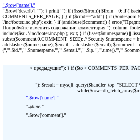
".$row['name']."
".$row['describ'].""); } print(""); if (!isset($from)) $from = 0; if (
COMMENTS_PER_PAGE; } } if ($cmd=="add") { if ($ontespom != "22
'/inc/footer.inc.php'); exit; } if (antiabuse($comment)) { erro
Попробуйте изменить содержание комментария."); column_footer(); inc
include($sr . '/inc/footer.inc.php'); exit; } if (!isset($numespame) || 
substr($comment,0,COMMENT_SIZE); // Security $numespame = htm
addslashes($numespame); $email = addslashes($email); $commen
('','".$id."','".$numespame."','".$email."','".$ip."','".time()."','".$c
< предыдущие"); } if ($to > COMMENTS_PER_PAGE) 
"); $result = mysqli_query($handler_top, "SE
while($row=db_fetch_array($resul
".$row['name']."
".$time."
".$row['comment']."