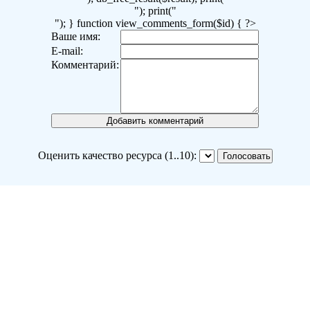
"); print("
"); } function view_comments_form($id) { ?>
Ваше имя:
E-mail:
Комментарий:
Оценить качество ресурса (1..10):