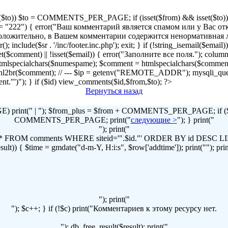
!isset($to)) $to = COMMENTS_PER_PAGE; if (isset($from) && isset($to)) { 
2") { error("Ваш комментарий является спамом или у Вас отключен
r("Предположительно, в Вашем комментарии содержится ненормативна
lude($sr . '/inc/footer.inc.php'); exit; } if (!string_isemail($email
!isset($comment) || !isset($email)) { error("Заполните все поля."); column
lspecialchars($numespame); $comment = htmlspecialchars($commen
t = nl2br($comment); // --- $ip = getenv("REMOTE_ADDR"); mysqli
omment."')"); } if ($id) view_comments($id,$from,$to); ?>
Вернуться назад
print(" | "); $from_plus = $from + COMMENTS_PER_PAGE; if ($to
COMMENTS_PER_PAGE; print("
следующие >
"); } print("
"); print("
LECT * FROM comments WHERE siteid='".$id."' ORDER BY id DES
t)) { $time = gmdate("d-m-Y, H:i:s", $row['addtime']); print(""); print("
"); print("
"); $c++; } if (!$c) print("Комментариев к этому ресурсу нет.
"); db_free_result($result); print("