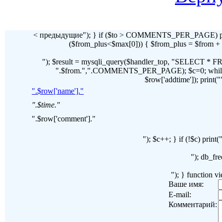
< предыдущие"); } if ($to > COMMENTS_PER_PAGE) pr
($from_plus<$max[0])) { $from_plus = $fr
"); $result = mysqli_query($handler_top, "SELECT 
".$from.",".COMMENTS_PER_PAGE); $c=0; while($ro
$row['addtime']); print("")
".$row['name']."
".$time."
".$row['comment']."
"); $c++; } if (!$c) pri
"); db_fre
"); } function 
Ваше имя:
E-mail:
Комментарий: