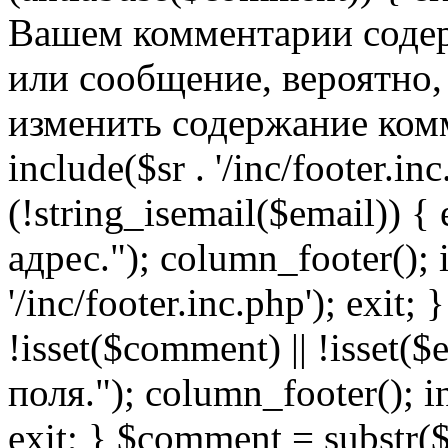
Вашем комментарии содер
или сообщение, вероятно,
изменить содержание комм
include($sr . '/inc/footer.inc.
(!string_isemail($email)) 
адрес."); column_footer(); i
'/inc/footer.inc.php'); exit; 
!isset($comment) || !isset(
поля."); column_footer(); inc
exit; } $comment = subs