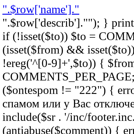
".$row['name']."
".$row['describ'].""); } prin
if (!isset($to)) $to = C
(isset($from) && isset($to)) 
!ereg('^[0-9]+',$to)) { $fro
COMMENTS_PER_PAGE; } }
($ontespom != "222") { er
спамом или у Вас отключен 
include($sr . '/inc/footer.inc.
(antiabuse($comment)) { e