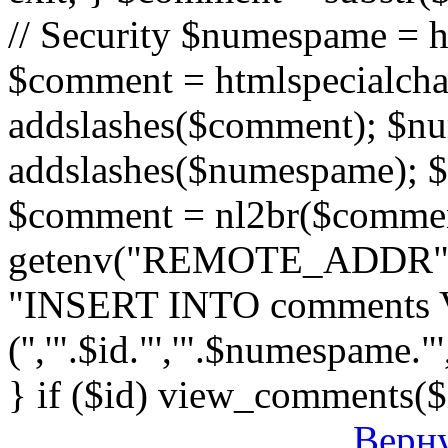
// Security $numespame = 
$comment = htmlspecialch
addslashes($comment); $n
addslashes($numespame); $e
$comment = nl2br($comment)
getenv("REMOTE_ADDR"); 
"INSERT INTO comments
('','".$id."','".$numespame."'
} if ($id) view_comments($
Верну