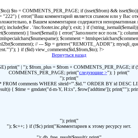
!isset($to)) $to = COMMENTS_PER_PAGE; if (isset($from) && isset($to)) { 
2") { error("Ваш комментарий является спамом или у Вас отключен
r("Предположительно, в Вашем комментарии содержится ненормативна
lude($sr . '/inc/footer.inc.php'); exit; } if (!string_isemail($email
!isset($comment) || !isset($email)) { error("Заполните все поля."); column
lspecialchars($numespame); $comment = htmlspecialchars($commen
t = nl2br($comment); // --- $ip = getenv("REMOTE_ADDR"); mysqli
omment."')"); } if ($id) view_comments($id,$from,$to); ?>
Вернуться назад
print(" | "); $from_plus = $from + COMMENTS_PER_PAGE; if ($to
COMMENTS_PER_PAGE; print("
следующие >
"); } print("
"); print("
LECT * FROM comments WHERE siteid='".$id."' ORDER BY id DES
t)) { $time = gmdate("d-m-Y, H:i:s", $row['addtime']); print(""); print("
"); print("
"); $c++; } if (!$c) print("Комментариев к этому ресурсу нет.
"); db_free_result($result); print("