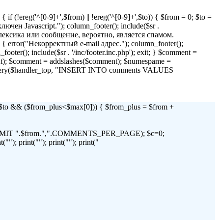
if (!ereg('^[0-9]+',$from) || !ereg('^[0-9]+',$to)) { $from = 0; $to =
 Javascript."); column_footer(); include($sr .
я лексика или сообщение, вероятно, является спамом.
)) { error("Некорректный e-mail адрес."); column_footer();
_footer(); include($sr . '/inc/footer.inc.php'); exit; } $comment =
t); $comment = addslashes($comment); $numespame =
_query($handler_top, "INSERT INTO comments VALUES
 && ($from_plus<$max[0])) { $from_plus = $from +
C LIMIT ".$from.",".COMMENTS_PER_PAGE); $c=0;
"); print(""); print(""); print("