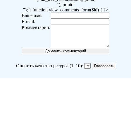
"); print("
"); } function view_comments_form($id) { ?>
Ваше имя:
E-mail:
Комментарий:
Оценить качество ресурса (1..10):