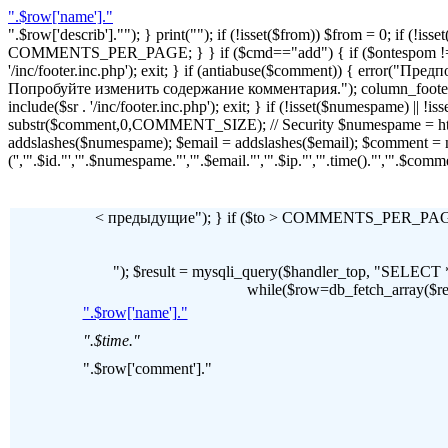
".$row['name']."
".$row['describ'].""); } print(""); if (!isset($from)) $from = 0; if (
COMMENTS_PER_PAGE; } } if ($cmd=="add") { if ($ontespom != "22
'/inc/footer.inc.php'); exit; } if (antiabuse($comment)) { erro
Попробуйте изменить содержание комментария."); column_footer(); inc
include($sr . '/inc/footer.inc.php'); exit; } if (!isset($numespame) || 
substr($comment,0,COMMENT_SIZE); // Security $numespame = htm
addslashes($numespame); $email = addslashes($email); $commen
('','".$id."','".$numespame."','".$email."','".$ip."','".time()."','".$c
< предыдущие"); } if ($to > COMMENTS_PER_PAGE) 
"); $result = mysqli_query($handler_top, "SE
while($row=db_fetch_array($resul
".$row['name']."
".$time."
".$row['comment']."