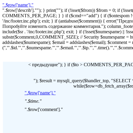
".$row['name']."
".$row['describ'].""); } print(""); if (!isset($from)) $from = 0; if (
COMMENTS_PER_PAGE; } } if ($cmd=="add") { if ($ontespom != "22
'/inc/footer.inc.php'); exit; } if (antiabuse($comment)) { erro
Попробуйте изменить содержание комментария."); column_footer(); inc
include($sr . '/inc/footer.inc.php'); exit; } if (!isset($numespame) || 
substr($comment,0,COMMENT_SIZE); // Security $numespame = htm
addslashes($numespame); $email = addslashes($email); $commen
('','".$id."','".$numespame."','".$email."','".$ip."','".time()."','".$c
< предыдущие"); } if ($to > COMMENTS_PER_PAGE) 
"); $result = mysqli_query($handler_top, "SE
while($row=db_fetch_array($resul
".$row['name']."
".$time."
".$row['comment']."