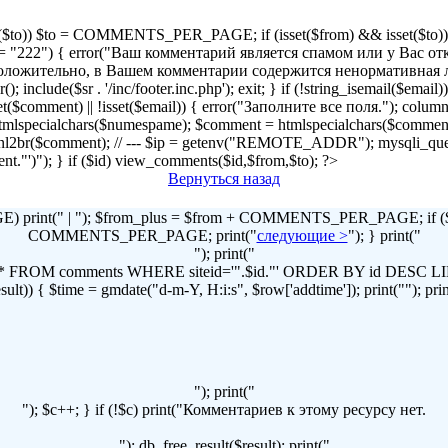
!isset($to)) $to = COMMENTS_PER_PAGE; if (isset($from) && isset($to)) { 
2") { error("Ваш комментарий является спамом или у Вас отключен
r("Предположительно, в Вашем комментарии содержится ненормативна
lude($sr . '/inc/footer.inc.php'); exit; } if (!string_isemail($email
!isset($comment) || !isset($email)) { error("Заполните все поля."); column
lspecialchars($numespame); $comment = htmlspecialchars($commen
t = nl2br($comment); // --- $ip = getenv("REMOTE_ADDR"); mysqli
omment."')"); } if ($id) view_comments($id,$from,$to); ?>
Вернуться назад
print(" | "); $from_plus = $from + COMMENTS_PER_PAGE; if ($to
COMMENTS_PER_PAGE; print("
следующие >
"); } print("
"); print("
LECT * FROM comments WHERE siteid='".$id."' ORDER BY id DES
t)) { $time = gmdate("d-m-Y, H:i:s", $row['addtime']); print(""); print("
"); print("
"); $c++; } if (!$c) print("Комментариев к этому ресурсу нет.
"); db_free_result($result); print("