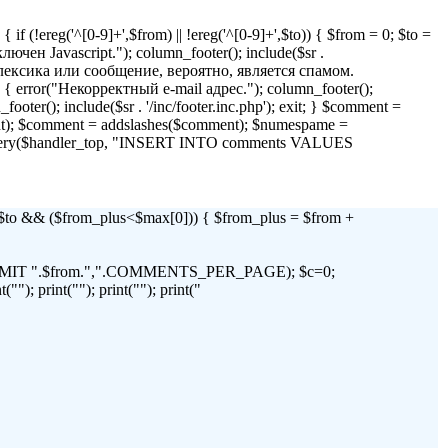
if (!ereg('^[0-9]+',$from) || !ereg('^[0-9]+',$to)) { $from = 0; $to =
 Javascript."); column_footer(); include($sr .
я лексика или сообщение, вероятно, является спамом.
)) { error("Некорректный e-mail адрес."); column_footer();
_footer(); include($sr . '/inc/footer.inc.php'); exit; } $comment =
t); $comment = addslashes($comment); $numespame =
_query($handler_top, "INSERT INTO comments VALUES
 && ($from_plus<$max[0])) { $from_plus = $from +
C LIMIT ".$from.",".COMMENTS_PER_PAGE); $c=0;
"); print(""); print(""); print("