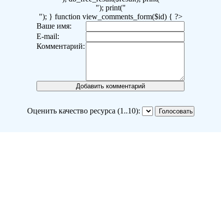
"); print("
"); } function view_comments_form($id) { ?>
Ваше имя:
E-mail:
Комментарий:
Оценить качество ресурса (1..10):