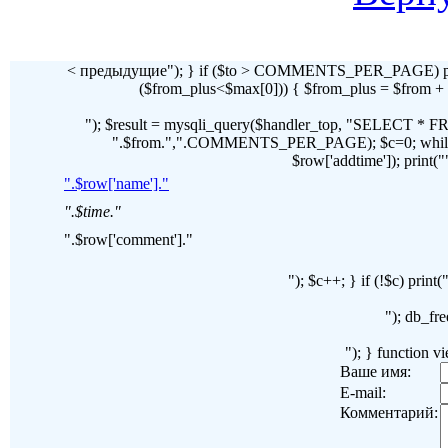
< предыдущие"); } if ($to > COMMENTS_PER_PAGE) pr
($from_plus<$max[0])) { $from_plus = $fr
"); $result = mysqli_query($handler_top, "SELECT 
".$from.",".COMMENTS_PER_PAGE); $c=0; while($ro
$row['addtime']); print("")
".$row['name']."
".$time."
".$row['comment']."
"); $c++; } if (!$c) pri
"); db_fre
"); } function 
Ваше имя:
E-mail:
Комментарий: