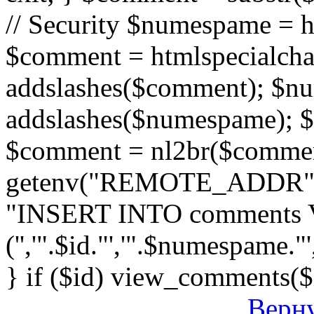
// Security $numespame = 
$comment = htmlspecialch
addslashes($comment); $n
addslashes($numespame); $e
$comment = nl2br($comment)
getenv("REMOTE_ADDR"); 
"INSERT INTO comments
('','".$id."','".$numespame."'
} if ($id) view_comments($
Верну