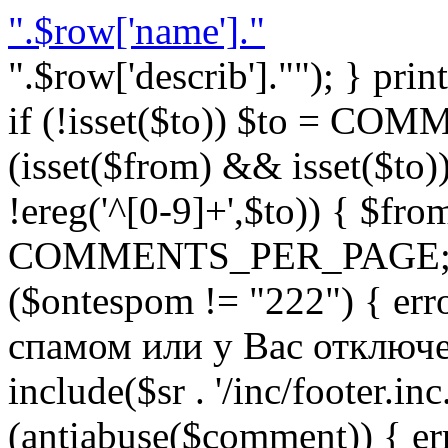
".$row['name']."
".$row['describ'].""); } prin
if (!isset($to)) $to = C
(isset($from) && isset($to)) 
!ereg('^[0-9]+',$to)) { $fro
COMMENTS_PER_PAGE; } }
($ontespom != "222") { er
спамом или у Вас отключен 
include($sr . '/inc/footer.inc.
(antiabuse($comment)) { e