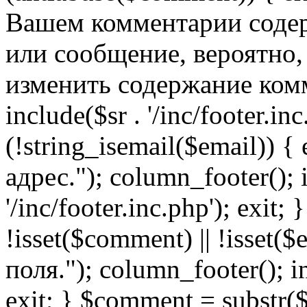
Вашем комментарии содер
или сообщение, вероятно,
изменить содержание комм
include($sr . '/inc/footer.inc.
(!string_isemail($email)) 
адрес."); column_footer(); i
'/inc/footer.inc.php'); exit; 
!isset($comment) || !isset(
поля."); column_footer(); inc
exit; } $comment = subs