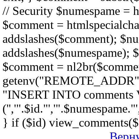
// Security $numespame = 
$comment = htmlspecialch
addslashes($comment); $n
addslashes($numespame); $e
$comment = nl2br($comment)
getenv("REMOTE_ADDR"); 
"INSERT INTO comments
('','".$id."','".$numespame."'
} if ($id) view_comments($
Верну