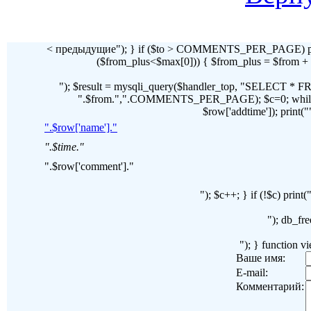
< предыдущие"); } if ($to > COMMENTS_PER_PAGE) pr
($from_plus<$max[0])) { $from_plus = $fr
"); $result = mysqli_query($handler_top, "SELECT 
".$from.",".COMMENTS_PER_PAGE); $c=0; while($ro
$row['addtime']); print("")
".$row['name']."
".$time."
".$row['comment']."
"); $c++; } if (!$c) pri
"); db_fre
"); } function 
Ваше имя:
E-mail:
Комментарий: