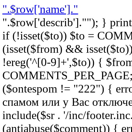
".$row['name']."
".$row['describ'].""); } prin
if (!isset($to)) $to = C
(isset($from) && isset($to)) 
!ereg('^[0-9]+',$to)) { $fro
COMMENTS_PER_PAGE; } }
($ontespom != "222") { er
спамом или у Вас отключен 
include($sr . '/inc/footer.inc.
(antiabuse($comment)) { e