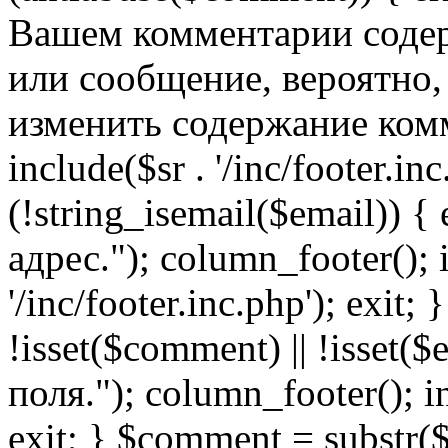
Вашем комментарии содер
или сообщение, вероятно,
изменить содержание комм
include($sr . '/inc/footer.inc.
(!string_isemail($email)) 
адрес."); column_footer(); i
'/inc/footer.inc.php'); exit; 
!isset($comment) || !isset(
поля."); column_footer(); inc
exit; } $comment = subs