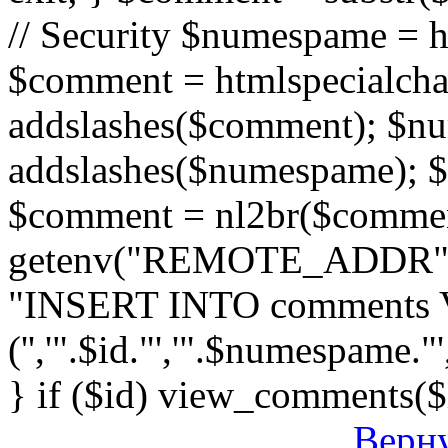
// Security $numespame = 
$comment = htmlspecialch
addslashes($comment); $n
addslashes($numespame); $e
$comment = nl2br($comment)
getenv("REMOTE_ADDR"); 
"INSERT INTO comments
('','".$id."','".$numespame."'
} if ($id) view_comments($
Верну