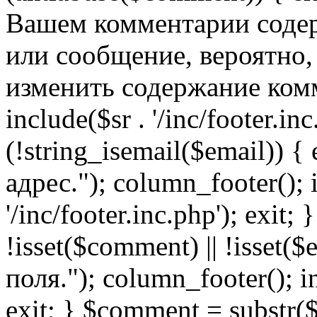
Вашем комментарии содер
или сообщение, вероятно,
изменить содержание комм
include($sr . '/inc/footer.inc.
(!string_isemail($email)) 
адрес."); column_footer(); i
'/inc/footer.inc.php'); exit; 
!isset($comment) || !isset(
поля."); column_footer(); inc
exit; } $comment = subs