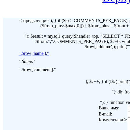
< предыдущие"); } if ($to > COMMENTS_PER_PAGE) pr
($from_plus<$max[0])) { $from_plus = $fr
"); $result = mysqli_query($handler_top, "SELECT 
".$from.",".COMMENTS_PER_PAGE); $c=0; while($ro
$row['addtime']); print("")
".$row['name']."
".$time."
".$row['comment']."
"); $c++; } if (!$c) pri
"); db_fre
"); } function 
Ваше имя:
E-mail:
Комментарий: