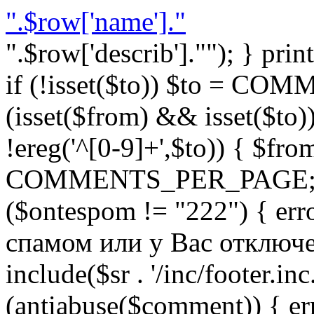
".$row['name']."
".$row['describ'].""); } prin
if (!isset($to)) $to = C
(isset($from) && isset($to)) 
!ereg('^[0-9]+',$to)) { $fro
COMMENTS_PER_PAGE; } }
($ontespom != "222") { er
спамом или у Вас отключен 
include($sr . '/inc/footer.inc.
(antiabuse($comment)) { e