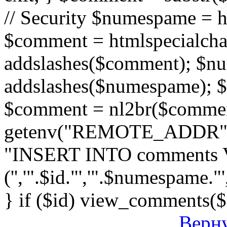
// Security $numespame = 
$comment = htmlspecialch
addslashes($comment); $n
addslashes($numespame); $e
$comment = nl2br($comment)
getenv("REMOTE_ADDR"); 
"INSERT INTO comments
('','".$id."','".$numespame."'
} if ($id) view_comments($
Верну