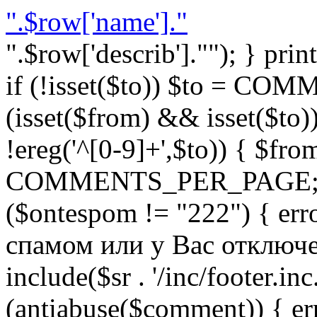
".$row['name']."
".$row['describ'].""); } prin
if (!isset($to)) $to = C
(isset($from) && isset($to)) 
!ereg('^[0-9]+',$to)) { $fro
COMMENTS_PER_PAGE; } }
($ontespom != "222") { er
спамом или у Вас отключен 
include($sr . '/inc/footer.inc.
(antiabuse($comment)) { e