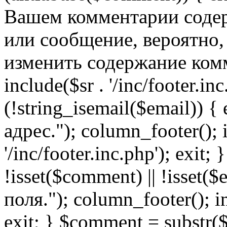
Вашем комментарии содер
или сообщение, вероятно,
изменить содержание комм
include($sr . '/inc/footer.inc.
(!string_isemail($email)) 
адрес."); column_footer(); i
'/inc/footer.inc.php'); exit; 
!isset($comment) || !isset(
поля."); column_footer(); inc
exit; } $comment = subs