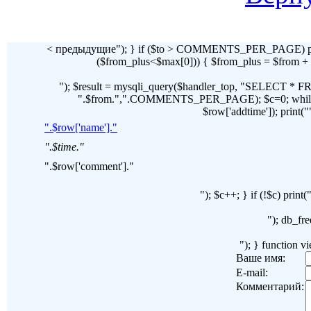
< предыдущие"); } if ($to > COMMENTS_PER_PAGE) pr
($from_plus<$max[0])) { $from_plus = $fr
"); $result = mysqli_query($handler_top, "SELECT 
".$from.",".COMMENTS_PER_PAGE); $c=0; while($ro
$row['addtime']); print("")
".$row['name']."
".$time."
".$row['comment']."
"); $c++; } if (!$c) pri
"); db_fre
"); } function 
Ваше имя:
E-mail:
Комментарий: