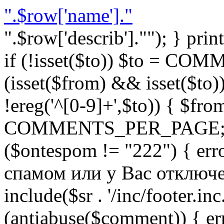
".$row['name']."
".$row['describ'].""); } prin
if (!isset($to)) $to = C
(isset($from) && isset($to)) 
!ereg('^[0-9]+',$to)) { $fro
COMMENTS_PER_PAGE; } }
($ontespom != "222") { er
спамом или у Вас отключен 
include($sr . '/inc/footer.inc.
(antiabuse($comment)) { e