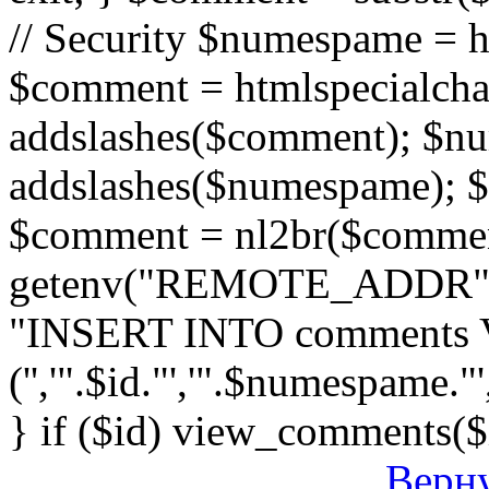
// Security $numespame = 
$comment = htmlspecialch
addslashes($comment); $n
addslashes($numespame); $e
$comment = nl2br($comment)
getenv("REMOTE_ADDR"); 
"INSERT INTO comments
('','".$id."','".$numespame."'
} if ($id) view_comments($
Верну