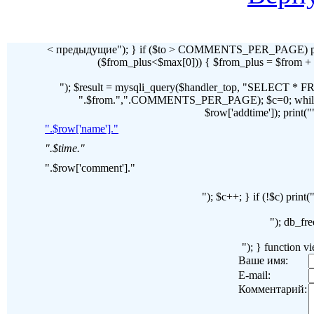
< предыдущие"); } if ($to > COMMENTS_PER_PAGE) pr
($from_plus<$max[0])) { $from_plus = $fr
"); $result = mysqli_query($handler_top, "SELECT 
".$from.",".COMMENTS_PER_PAGE); $c=0; while($ro
$row['addtime']); print("")
".$row['name']."
".$time."
".$row['comment']."
"); $c++; } if (!$c) pri
"); db_fre
"); } function 
Ваше имя:
E-mail:
Комментарий: