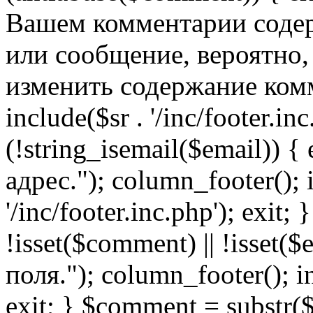
Вашем комментарии содер
или сообщение, вероятно,
изменить содержание комм
include($sr . '/inc/footer.inc.
(!string_isemail($email)) 
адрес."); column_footer(); i
'/inc/footer.inc.php'); exit; 
!isset($comment) || !isset(
поля."); column_footer(); inc
exit; } $comment = subs