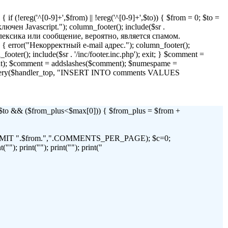
if (!ereg('^[0-9]+',$from) || !ereg('^[0-9]+',$to)) { $from = 0; $to =
 Javascript."); column_footer(); include($sr .
я лексика или сообщение, вероятно, является спамом.
)) { error("Некорректный e-mail адрес."); column_footer();
_footer(); include($sr . '/inc/footer.inc.php'); exit; } $comment =
t); $comment = addslashes($comment); $numespame =
_query($handler_top, "INSERT INTO comments VALUES
 && ($from_plus<$max[0])) { $from_plus = $from +
C LIMIT ".$from.",".COMMENTS_PER_PAGE); $c=0;
"); print(""); print(""); print("