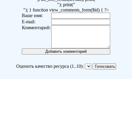
"); print("
"); } function view_comments_form($id) { ?>
Ваше имя:
E-mail:
Комментарий:
Оценить качество ресурса (1..10):