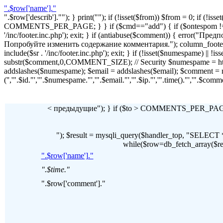
".$row['name']."
".$row['describ'].""); } print(""); if (!isset($from)) $from = 0; if (
COMMENTS_PER_PAGE; } } if ($cmd=="add") { if ($ontespom != "22
'/inc/footer.inc.php'); exit; } if (antiabuse($comment)) { erro
Попробуйте изменить содержание комментария."); column_footer(); inc
include($sr . '/inc/footer.inc.php'); exit; } if (!isset($numespame) || 
substr($comment,0,COMMENT_SIZE); // Security $numespame = htm
addslashes($numespame); $email = addslashes($email); $commen
('','".$id."','".$numespame."','".$email."','".$ip."','".time()."','".$c
< предыдущие"); } if ($to > COMMENTS_PER_PAGE) 
"); $result = mysqli_query($handler_top, "SE
while($row=db_fetch_array($resul
".$row['name']."
".$time."
".$row['comment']."