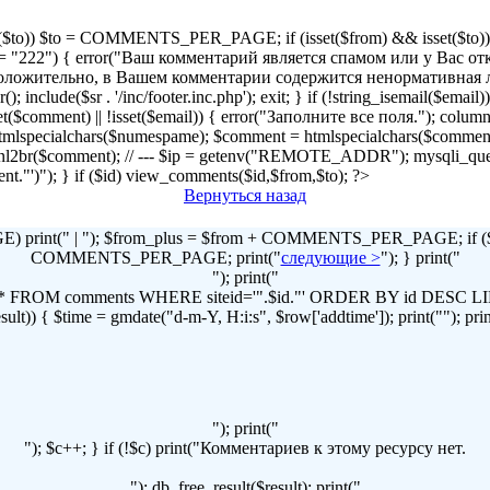
!isset($to)) $to = COMMENTS_PER_PAGE; if (isset($from) && isset($to)) { 
2") { error("Ваш комментарий является спамом или у Вас отключен
r("Предположительно, в Вашем комментарии содержится ненормативна
lude($sr . '/inc/footer.inc.php'); exit; } if (!string_isemail($email
!isset($comment) || !isset($email)) { error("Заполните все поля."); column
lspecialchars($numespame); $comment = htmlspecialchars($commen
t = nl2br($comment); // --- $ip = getenv("REMOTE_ADDR"); mysqli
omment."')"); } if ($id) view_comments($id,$from,$to); ?>
Вернуться назад
print(" | "); $from_plus = $from + COMMENTS_PER_PAGE; if ($to
COMMENTS_PER_PAGE; print("
следующие >
"); } print("
"); print("
LECT * FROM comments WHERE siteid='".$id."' ORDER BY id DES
t)) { $time = gmdate("d-m-Y, H:i:s", $row['addtime']); print(""); print("
"); print("
"); $c++; } if (!$c) print("Комментариев к этому ресурсу нет.
"); db_free_result($result); print("