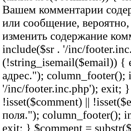
Вашем комментарии содер
или сообщение, вероятно,
изменить содержание комм
include($sr . '/inc/footer.inc.
(!string_isemail($email)) 
адрес."); column_footer(); i
'/inc/footer.inc.php'); exit; 
!isset($comment) || !isset(
поля."); column_footer(); inc
exit; } $comment = subs