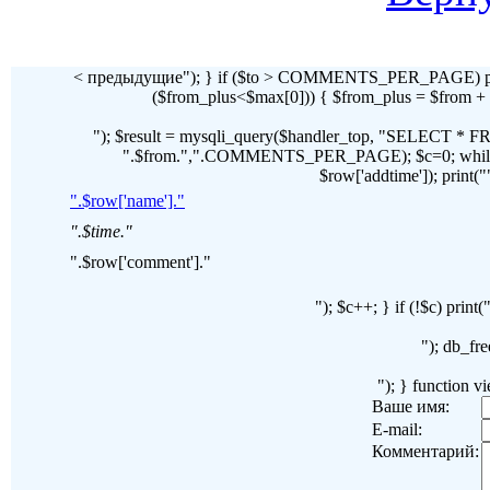
< предыдущие"); } if ($to > COMMENTS_PER_PAGE) pr
($from_plus<$max[0])) { $from_plus = $fr
"); $result = mysqli_query($handler_top, "SELECT 
".$from.",".COMMENTS_PER_PAGE); $c=0; while($ro
$row['addtime']); print("")
".$row['name']."
".$time."
".$row['comment']."
"); $c++; } if (!$c) pri
"); db_fre
"); } function 
Ваше имя:
E-mail:
Комментарий: