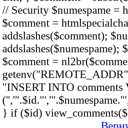
// Security $numespame = 
$comment = htmlspecialch
addslashes($comment); $n
addslashes($numespame); $e
$comment = nl2br($comment)
getenv("REMOTE_ADDR"); 
"INSERT INTO comments
('','".$id."','".$numespame."'
} if ($id) view_comments($
Верну