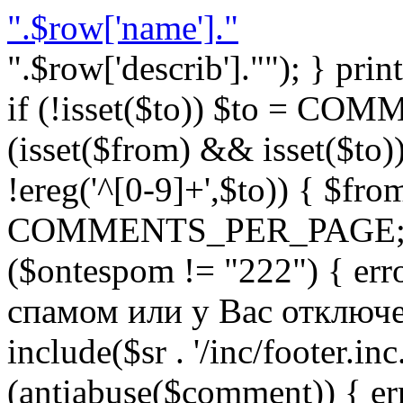
".$row['name']."
".$row['describ'].""); } prin
if (!isset($to)) $to = C
(isset($from) && isset($to)) 
!ereg('^[0-9]+',$to)) { $fro
COMMENTS_PER_PAGE; } }
($ontespom != "222") { er
спамом или у Вас отключен 
include($sr . '/inc/footer.inc.
(antiabuse($comment)) { e