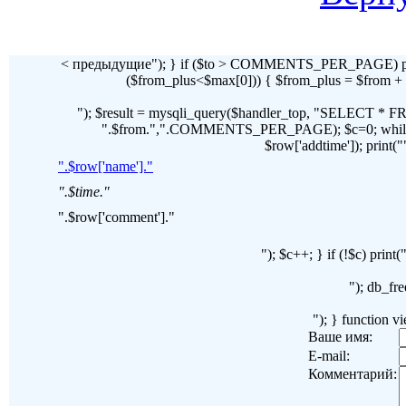
< предыдущие"); } if ($to > COMMENTS_PER_PAGE) pr
($from_plus<$max[0])) { $from_plus = $fr
"); $result = mysqli_query($handler_top, "SELECT 
".$from.",".COMMENTS_PER_PAGE); $c=0; while($ro
$row['addtime']); print("")
".$row['name']."
".$time."
".$row['comment']."
"); $c++; } if (!$c) pri
"); db_fre
"); } function 
Ваше имя:
E-mail:
Комментарий: