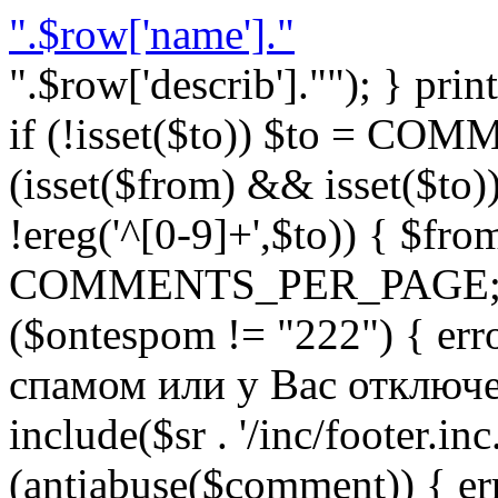
".$row['name']."
".$row['describ'].""); } prin
if (!isset($to)) $to = C
(isset($from) && isset($to)) 
!ereg('^[0-9]+',$to)) { $fro
COMMENTS_PER_PAGE; } }
($ontespom != "222") { er
спамом или у Вас отключен 
include($sr . '/inc/footer.inc.
(antiabuse($comment)) { e