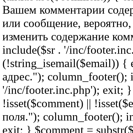
Вашем комментарии содер
или сообщение, вероятно,
изменить содержание комм
include($sr . '/inc/footer.inc.
(!string_isemail($email)) 
адрес."); column_footer(); i
'/inc/footer.inc.php'); exit; 
!isset($comment) || !isset(
поля."); column_footer(); inc
exit; } $comment = subs