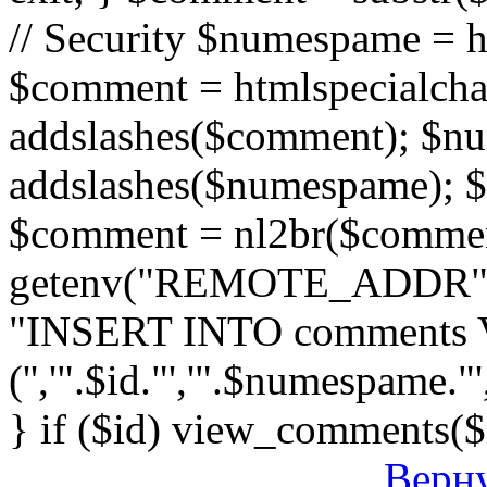
// Security $numespame = 
$comment = htmlspecialch
addslashes($comment); $n
addslashes($numespame); $e
$comment = nl2br($comment)
getenv("REMOTE_ADDR"); 
"INSERT INTO comments
('','".$id."','".$numespame."'
} if ($id) view_comments($
Верну