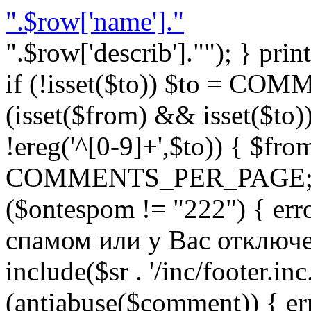
".$row['name']."
".$row['describ'].""); } prin
if (!isset($to)) $to = C
(isset($from) && isset($to)) 
!ereg('^[0-9]+',$to)) { $fro
COMMENTS_PER_PAGE; } }
($ontespom != "222") { er
спамом или у Вас отключен 
include($sr . '/inc/footer.inc.
(antiabuse($comment)) { e