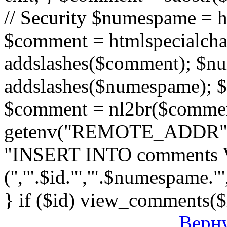
// Security $numespame = 
$comment = htmlspecialch
addslashes($comment); $n
addslashes($numespame); $e
$comment = nl2br($comment)
getenv("REMOTE_ADDR"); 
"INSERT INTO comments
('','".$id."','".$numespame."'
} if ($id) view_comments($
Верну