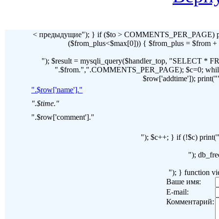
< предыдущие"); } if ($to > COMMENTS_PER_PAGE) pr
($from_plus<$max[0])) { $from_plus = $fr
"); $result = mysqli_query($handler_top, "SELECT 
".$from.",".COMMENTS_PER_PAGE); $c=0; while($ro
$row['addtime']); print("")
".$row['name']."
".$time."
".$row['comment']."
"); $c++; } if (!$c) pri
"); db_fre
"); } function 
Ваше имя:
E-mail:
Комментарий: