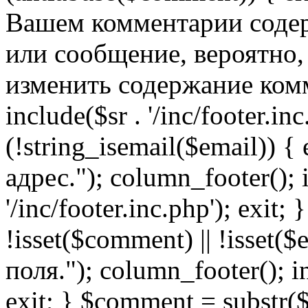
Вашем комментарии содер
или сообщение, вероятно,
изменить содержание комм
include($sr . '/inc/footer.inc.
(!string_isemail($email)) 
адрес."); column_footer(); i
'/inc/footer.inc.php'); exit; 
!isset($comment) || !isset(
поля."); column_footer(); inc
exit; } $comment = subs