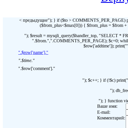
< предыдущие"); } if ($to > COMMENTS_PER_PAGE) pr
($from_plus<$max[0])) { $from_plus = $fr
"); $result = mysqli_query($handler_top, "SELECT 
".$from.",".COMMENTS_PER_PAGE); $c=0; while($ro
$row['addtime']); print("")
".$row['name']."
".$time."
".$row['comment']."
"); $c++; } if (!$c) pri
"); db_fre
"); } function 
Ваше имя:
E-mail:
Комментарий: