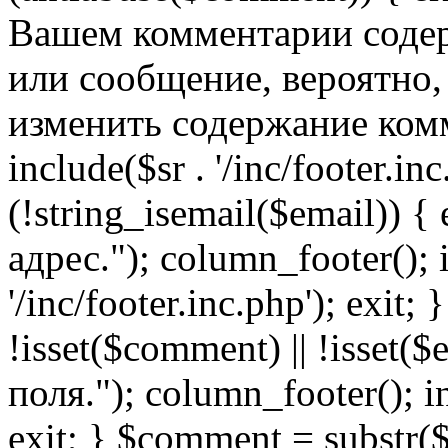
Вашем комментарии содер
или сообщение, вероятно,
изменить содержание комм
include($sr . '/inc/footer.inc.
(!string_isemail($email)) 
адрес."); column_footer(); i
'/inc/footer.inc.php'); exit; 
!isset($comment) || !isset(
поля."); column_footer(); inc
exit; } $comment = subs