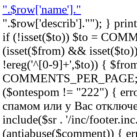
".$row['name']."
".$row['describ'].""); } prin
if (!isset($to)) $to = C
(isset($from) && isset($to)) 
!ereg('^[0-9]+',$to)) { $fro
COMMENTS_PER_PAGE; } }
($ontespom != "222") { er
спамом или у Вас отключен 
include($sr . '/inc/footer.inc.
(antiabuse($comment)) { e