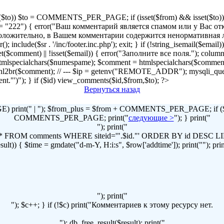
!isset($to)) $to = COMMENTS_PER_PAGE; if (isset($from) && isset($to)) { 
2") { error("Ваш комментарий является спамом или у Вас отключен
r("Предположительно, в Вашем комментарии содержится ненормативна
lude($sr . '/inc/footer.inc.php'); exit; } if (!string_isemail($email
!isset($comment) || !isset($email)) { error("Заполните все поля."); column
lspecialchars($numespame); $comment = htmlspecialchars($commen
t = nl2br($comment); // --- $ip = getenv("REMOTE_ADDR"); mysqli
omment."')"); } if ($id) view_comments($id,$from,$to); ?>
Вернуться назад
print(" | "); $from_plus = $from + COMMENTS_PER_PAGE; if ($to
COMMENTS_PER_PAGE; print("
следующие >
"); } print("
"); print("
LECT * FROM comments WHERE siteid='".$id."' ORDER BY id DES
t)) { $time = gmdate("d-m-Y, H:i:s", $row['addtime']); print(""); print("
"); print("
"); $c++; } if (!$c) print("Комментариев к этому ресурсу нет.
"); db_free_result($result); print("