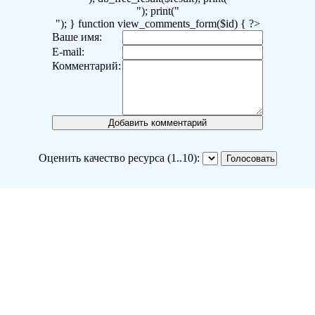
"); print("
"); } function view_comments_form($id) { ?>
Ваше имя:
E-mail:
Комментарий:
Оценить качество ресурса (1..10):