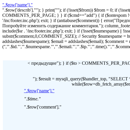
".$row['name']."
".$row['describ'].""); } print(""); if (!isset($from)) $from = 0; if (
COMMENTS_PER_PAGE; } } if ($cmd=="add") { if ($ontespom != "22
'/inc/footer.inc.php'); exit; } if (antiabuse($comment)) { erro
Попробуйте изменить содержание комментария."); column_footer(); inc
include($sr . '/inc/footer.inc.php'); exit; } if (!isset($numespame) || 
substr($comment,0,COMMENT_SIZE); // Security $numespame = htm
addslashes($numespame); $email = addslashes($email); $commen
('','".$id."','".$numespame."','".$email."','".$ip."','".time()."','".$c
< предыдущие"); } if ($to > COMMENTS_PER_PAGE) 
"); $result = mysqli_query($handler_top, "SE
while($row=db_fetch_array($resul
".$row['name']."
".$time."
".$row['comment']."