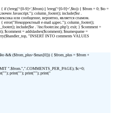
if (!ereg('^[0-9]+',$from) || !ereg('^[0-9]+',$to)) { $from = 0; $to =
 Javascript."); column_footer(); include($sr .
я лексика или сообщение, вероятно, является спамом.
)) { error("Некорректный e-mail адрес."); column_footer();
_footer(); include($sr . '/inc/footer.inc.php'); exit; } $comment =
t); $comment = addslashes($comment); $numespame =
_query($handler_top, "INSERT INTO comments VALUES
 && ($from_plus<$max[0])) { $from_plus = $from +
C LIMIT ".$from.",".COMMENTS_PER_PAGE); $c=0;
"); print(""); print(""); print("