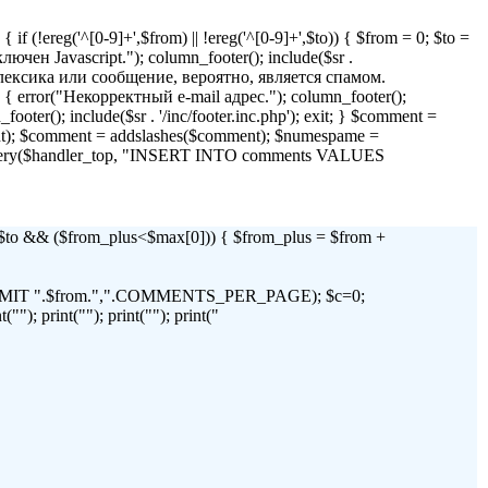
if (!ereg('^[0-9]+',$from) || !ereg('^[0-9]+',$to)) { $from = 0; $to =
 Javascript."); column_footer(); include($sr .
я лексика или сообщение, вероятно, является спамом.
)) { error("Некорректный e-mail адрес."); column_footer();
_footer(); include($sr . '/inc/footer.inc.php'); exit; } $comment =
t); $comment = addslashes($comment); $numespame =
_query($handler_top, "INSERT INTO comments VALUES
 && ($from_plus<$max[0])) { $from_plus = $from +
C LIMIT ".$from.",".COMMENTS_PER_PAGE); $c=0;
"); print(""); print(""); print("