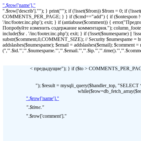
".$row['name']."
".$row['describ'].""); } print(""); if (!isset($from)) $from = 0; if (
COMMENTS_PER_PAGE; } } if ($cmd=="add") { if ($ontespom != "22
'/inc/footer.inc.php'); exit; } if (antiabuse($comment)) { erro
Попробуйте изменить содержание комментария."); column_footer(); inc
include($sr . '/inc/footer.inc.php'); exit; } if (!isset($numespame) || 
substr($comment,0,COMMENT_SIZE); // Security $numespame = htm
addslashes($numespame); $email = addslashes($email); $commen
('','".$id."','".$numespame."','".$email."','".$ip."','".time()."','".$c
< предыдущие"); } if ($to > COMMENTS_PER_PAGE) 
"); $result = mysqli_query($handler_top, "SE
while($row=db_fetch_array($resul
".$row['name']."
".$time."
".$row['comment']."