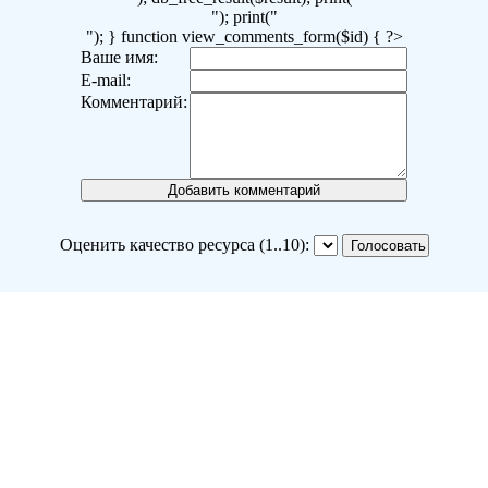
"); print("
"); } function view_comments_form($id) { ?>
Ваше имя:
E-mail:
Комментарий:
Оценить качество ресурса (1..10):