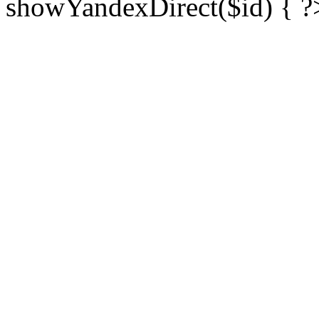
showYandexDirect($id) { ?