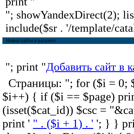
print "
"; showYandexDirect(2); lis
include($sr . '/template/cata
Новые сайты в каталоге
"; print "
Добавить сайт в к
Страницы: "; for ($i = 0; $
$i++) { if ($i == $page) print '
(isset($cat_id)) $csc = "&ca
print '
" . ($i + 1) . '
'; } } pr