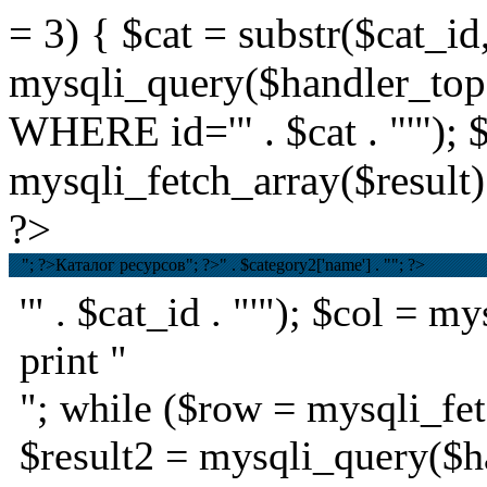
= 3) { $cat = substr($cat_id,
mysqli_query($handler_t
WHERE id='" . $cat . "'"); 
mysqli_fetch_array($result);
?>
"; ?>Каталог ресурсов
"; ?>
" . $category2['name'] . ""; ?>
'" . $cat_id . "'"); $col = 
print "
"; while ($row = mysqli_fet
$result2 = mysqli_query($