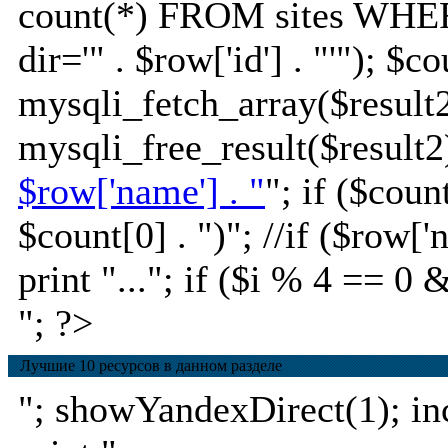
count(*) FROM sites WHE
dir='" . $row['id'] . "'"); $c
mysqli_fetch_array($result2
mysqli_free_result($result2)
$row['name'] . "
"; if ($coun
$count[0] . ")
"; //if ($row[
print "..."; if ($i % 4 == 0 
"; ?>
Лучшие 10 ресурсов в данном разделе
"; showYandexDirect(1); incl