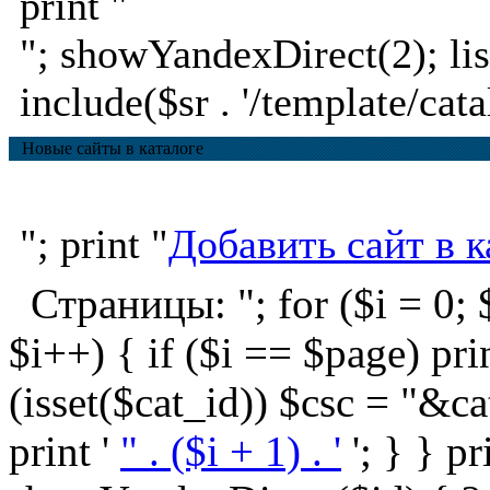
print "
"; showYandexDirect(2); lis
include($sr . '/template/cata
Новые сайты в каталоге
"; print "
Добавить сайт в к
Страницы: "; for ($i = 0; $
$i++) { if ($i == $page) print '
(isset($cat_id)) $csc = "&ca
print '
" . ($i + 1) . '
'; } } pr