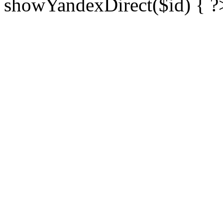
showYandexDirect($id) { ?