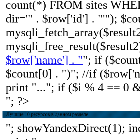
count(*) FROM sites WHE
dir='" . $row['id'] . "'"); $c
mysqli_fetch_array($result2
mysqli_free_result($result2)
$row['name'] . "
"; if ($coun
$count[0] . ")
"; //if ($row[
print "..."; if ($i % 4 == 0 
"; ?>
Лучшие 10 ресурсов в данном разделе
"; showYandexDirect(1); incl