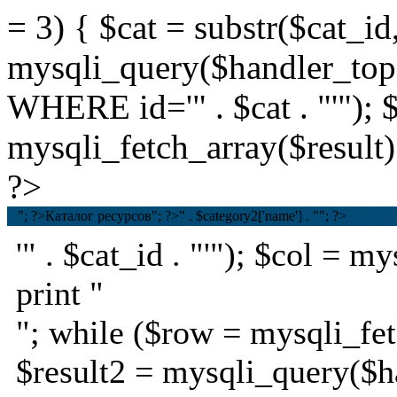
= 3) { $cat = substr($cat_id,
mysqli_query($handler_t
WHERE id='" . $cat . "'"); 
mysqli_fetch_array($result);
?>
"; ?>Каталог ресурсов
"; ?>
" . $category2['name'] . ""; ?>
'" . $cat_id . "'"); $col = 
print "
"; while ($row = mysqli_fet
$result2 = mysqli_query($