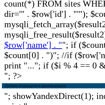
count(*) FROM sites WHE
dir='" . $row['id'] . "'"); $c
mysqli_fetch_array($result2
mysqli_free_result($result2)
$row['name'] . "
"; if ($coun
$count[0] . ")
"; //if ($row[
print "..."; if ($i % 4 == 0 
"; ?>
Лучшие 10 ресурсов в данном разделе
"; showYandexDirect(1); incl