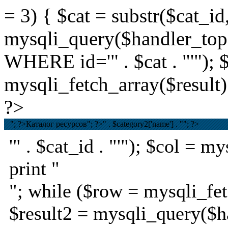
= 3) { $cat = substr($cat_id,
mysqli_query($handler_t
WHERE id='" . $cat . "'"); 
mysqli_fetch_array($result);
?>
"; ?>Каталог ресурсов
"; ?>
" . $category2['name'] . ""; ?>
'" . $cat_id . "'"); $col = 
print "
"; while ($row = mysqli_fet
$result2 = mysqli_query($