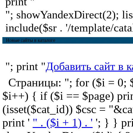
print "
"; showYandexDirect(2); lis
include($sr . '/template/cata
Новые сайты в каталоге
"; print "
Добавить сайт в к
Страницы: "; for ($i = 0; $
$i++) { if ($i == $page) print '
(isset($cat_id)) $csc = "&ca
print '
" . ($i + 1) . '
'; } } pr