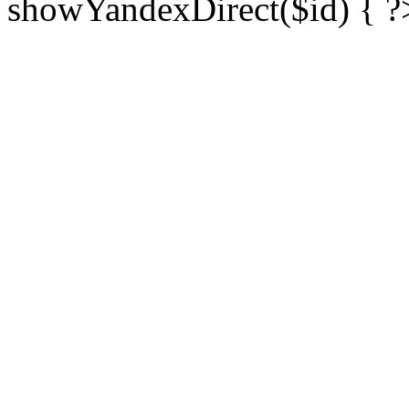
showYandexDirect($id) { ?