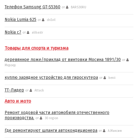
Телефон Samsung GT-S5360
от
BARS30RU
Nokia Lumia 625
от
dr.Evil
Nokia c7
от
alibastr
Товары для спорта и туризма
деревянное ложе/приклад от винтовки Мосина 1891/30
от
Медоед
куплю зарядное устройство для гироскутера
от
benii
ТТ-Лидер
от
Attack
Авто и мото
Ремонт ходовой части автомобиля отечественного
производства.
от
30 region
Где ремонтируют шланги автокондиционера
от
А.Максим