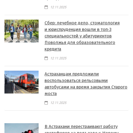
12.11.2025
Сбер: лечебное дело, стоматология
и юриспруденция вошли в топ‑3
специальностей у абитуриентов
Поволжья для образовательного
кредита
12.11.2025
Астраханцам предложили
воспользоваться рельсовыми
автобусами на время закрытия Старого
моста
12.11.2025
В Астрахани перестраивают работу
светофоров на подъезде к Новому