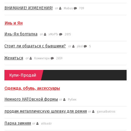
ВНИМАНИЕ! ИЗМЕНЕНИЯ!
от
Mabus
709
Инь и Ян
Инь-Ян болталка
от
эМэРТэ
2815
Стоит ли общаться с бывшими?
от
jikol
5
Жениться
от
Коминтерн
2659
Купи-Продай
Одежда, обувь, аксессуары
Немного НАТОвской формы
от
Рубик
продам металлическую шлевку для ремня
от
gansalbatros
Парка зимняя
от
alibastr