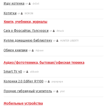
Ищу котенка
от
dr.Evil
Котятки
от
WORON
Книги, учебники, журналы
Сага о Форсайтах. Голсуорси
от
Attack
Куплю домашнюю библиотеку
от
HUNTER LIBERTY
Обмен книгами
от
Афоня
Аудио/фототехника, бытовая/офисная техника
Smart TV 40
от
alibastr
Колонки 2.0 Edifier R1100
от
papapapa
Продаю гибридный усилитель
от
plut
Мобильные устройства