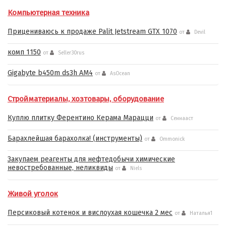
Компьютерная техника
Прицениваюсь к продаже Palit Jetstream GTX 1070
от
Devil
комп 1150
от
Seller30rus
Gigabyte b450m ds3h AM4
от
AsOcean
Стройматериалы, хозтовары, оборудование
Куплю плитку Ферентино Керама Марацци
от
Сеннааст
Барахлейшая барахолка! (инструменты)
от
Ommonick
Закупаем реагенты для нефтедобычи химические
невостребованные, неликвиды
от
Niels
Живой уголок
Персиковый котенок и вислоухая кошечка 2 мес
от
Наталья1